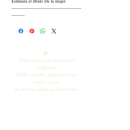
Estimula el libido De la mujer 
————————————————
———
🌿
Todos nuestros productos son
orgánicos,
100% naturales, elaborados con
aceites puros.
Sin aditivos químicos, colorantes o
fragancias artificiales, ni grasas
animales.