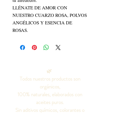
tu alrededor.
LLÉNATE DE AMOR CON
NUESTRO CUARZO ROSA, POLVOS
ANGÉLICOS Y ESENCIA DE
ROSAS.
🌿
Todos nuestros productos son
orgánicos,
100% naturales, elaborados con
aceites puros.
Sin aditivos químicos, colorantes o
fragancias artificiales, ni grasas
animales.