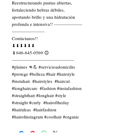
Reestructurando puntas abiertas, 
fortaleciendo hebras débiles, 
aportando brillo y una hidratación 
profunda e intensiva!! -------------------
----------------------

Contáctanos!!

⬇⬇⬇⬇⬇⬇

📱646-645-0569 😊

------------------------------------------ 
#plaines 👊💪 #servicioadomicilio 
#protege #belleza #hair #hairstyle 
#instahair  #hairstyles  #haircut 
#longhaircare  #fashion #instafashion 
#straighthair #longhair #style 
#straight #curly  #hairoftheday 
#hairideas  #hairfashion 
#hairofinstagram #coolhair #organic