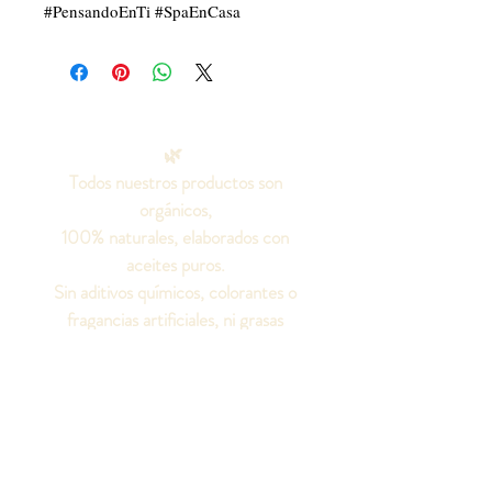
#PensandoEnTi #SpaEnCasa
🌿
Todos nuestros productos son
orgánicos,
100% naturales, elaborados con
aceites puros.
Sin aditivos químicos, colorantes o
fragancias artificiales, ni grasas
animales.
¡Seamos amigos!