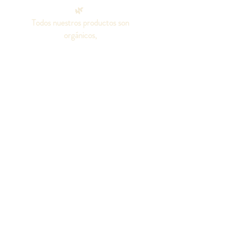
🌿
Todos nuestros productos son
orgánicos,
100% naturales, elaborados con
aceites puros.
Sin aditivos químicos, colorantes o
fragancias artificiales, ni grasas
animales.
¡Seamos amigos!
Síguenos en las redes
sociales para conocer
todo sobre nuestros
productos.