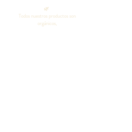
🌿
Todos nuestros productos son
orgánicos,
100% naturales, elaborados con
aceites puros.
Sin aditivos químicos, colorantes o
fragancias artificiales, ni grasas
animales.
¡Seamos amigos!
Síguenos en las redes
sociales para conocer
todo sobre nuestros
productos.