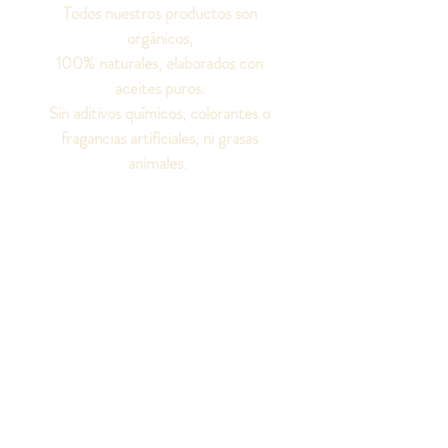
Todos nuestros productos son
orgánicos,
100% naturales, elaborados con
aceites puros.
Sin aditivos químicos, colorantes o
fragancias artificiales, ni grasas
animales.
¡Seamos amigos!
Síguenos en las redes
sociales para conocer
todo sobre nuestros
productos.