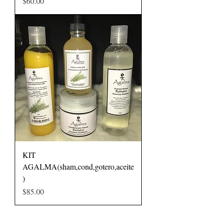
Precio
$60.00
KIT
AGALMA(sham,cond,gotero,aceite
)
Precio
$85.00