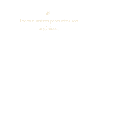
🌿
Todos nuestros productos son
orgánicos,
100% naturales, elaborados con
aceites puros.
Sin aditivos químicos, colorantes o
fragancias artificiales, ni grasas
animales.
¡Seamos amigos!
Síguenos en las redes
sociales para conocer
todo sobre nuestros
productos.