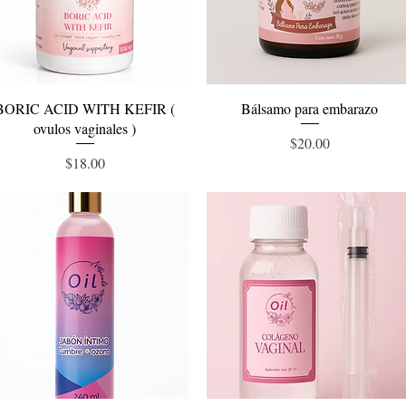
Vista rápida
Vista rápida
BORIC ACID WITH KEFIR (
Bálsamo para embarazo
ovulos vaginales )
Precio
$20.00
Precio
$18.00