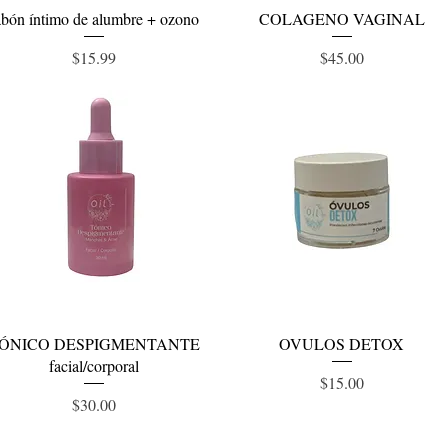
Vista rápida
Vista rápida
abón íntimo de alumbre + ozono
COLAGENO VAGINAL
Precio
Precio
$15.99
$45.00
Vista rápida
Vista rápida
ÓNICO DESPIGMENTANTE
OVULOS DETOX
facial/corporal
Precio
$15.00
Precio
$30.00