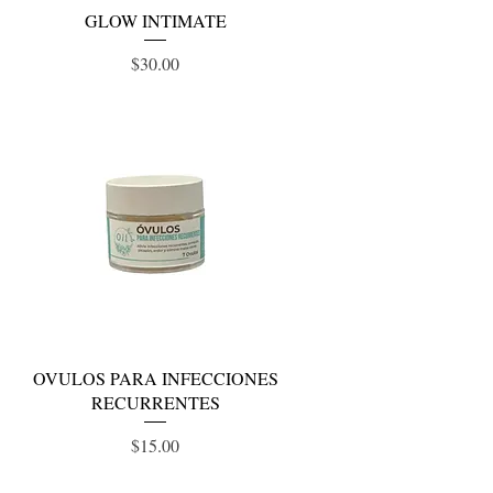
Vista rápida
GLOW INTIMATE
Precio
$30.00
Vista rápida
OVULOS PARA INFECCIONES
RECURRENTES
Precio
$15.00