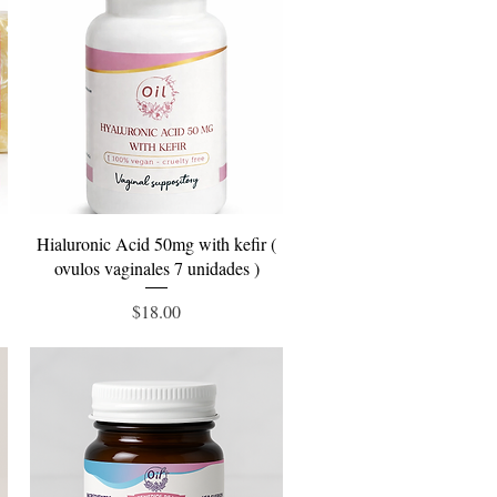
Vista rápida
Hialuronic Acid 50mg with kefir (
ovulos vaginales 7 unidades )
Precio
$18.00