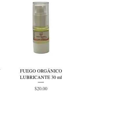
Vista rápida
N
FUEGO ORGÁNICO
LUBRICANTE 30 ml
Precio
$20.00