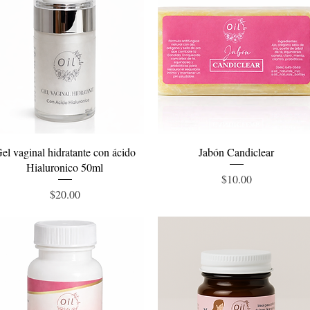
Vista rápida
Vista rápida
el vaginal hidratante con ácido
Jabón Candiclear
Hialuronico 50ml
Precio
$10.00
Precio
$20.00