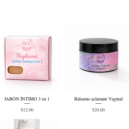
Vista rápida
Vista rápida
JABÓN ÍNTIMO 3 en 1
Bálsamo aclarante Vaginal
Precio
Precio
$12.00
$20.00