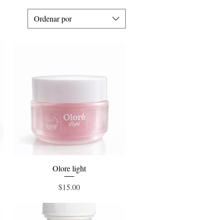
Ordenar por
Vista rápida
Olore light
Precio
$15.00