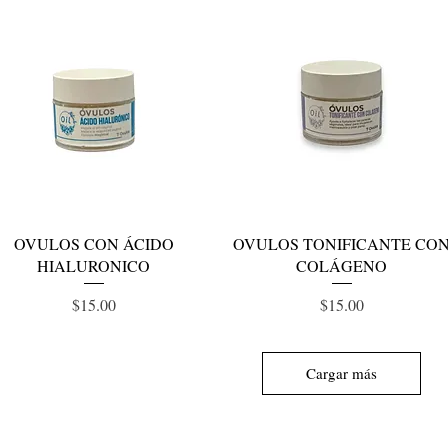
Vista rápida
Vista rápida
OVULOS CON ÁCIDO
OVULOS TONIFICANTE CO
HIALURONICO
COLÁGENO
Precio
Precio
$15.00
$15.00
Cargar más