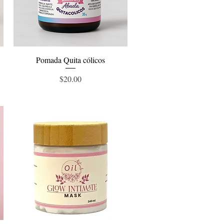
Vista rápida
Pomada Quita cólicos
Precio
$20.00