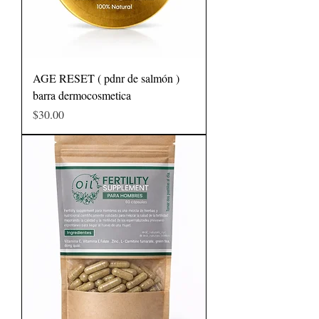
AGE RESET ( pdnr de salmón )
barra dermocosmetica
Precio
$30.00