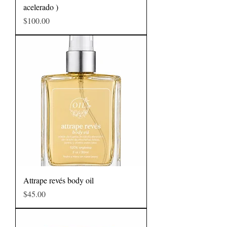
acelerado )
Precio
$100.00
Attrape revés body oil
Precio
$45.00