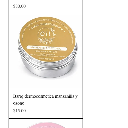
Precio
$80.00
Barrq dermocosmetica manzanilla y
ozono
Precio
$15.00