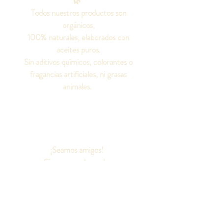
🌿
Todos nuestros productos son
orgánicos,
100% naturales, elaborados con
aceites puros.
Sin aditivos químicos, colorantes o
fragancias artificiales, ni grasas
animales.
¡Seamos amigos!
Síguenos en las redes
sociales para conocer
todo sobre nuestros
productos.