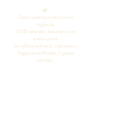
🌿
Todos nuestros productos son
orgánicos,
100% naturales, elaborados con
aceites puros.
Sin aditivos químicos, colorantes o
fragancias artificiales, ni grasas
animales.
¡Seamos amigos!
Síguenos en las redes
sociales para conocer
todo sobre nuestros
productos.