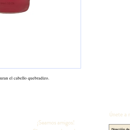
auran el cabello quebradizo.
Únete a n
¡Seamos amigos!