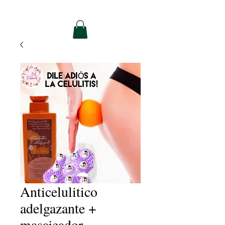
Anticelulitico
adelgazante +
masajeador