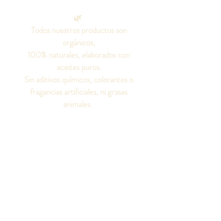
🌿
Todos nuestros productos son
orgánicos,
100% naturales, elaborados con
aceites puros.
Sin aditivos químicos, colorantes o
fragancias artificiales, ni grasas
animales.
¡Seamos amigos!
Síguenos en las redes
sociales para conocer
todo sobre nuestros
productos.