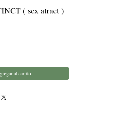
NCT ( sex atract )
gregar al carrito