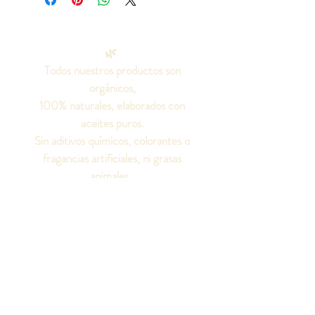
🌿
Todos nuestros productos son
orgánicos,
100% naturales, elaborados con
aceites puros.
Sin aditivos químicos, colorantes o
fragancias artificiales, ni grasas
animales.
¡Seamos amigos!
Síguenos en las redes
sociales para conocer