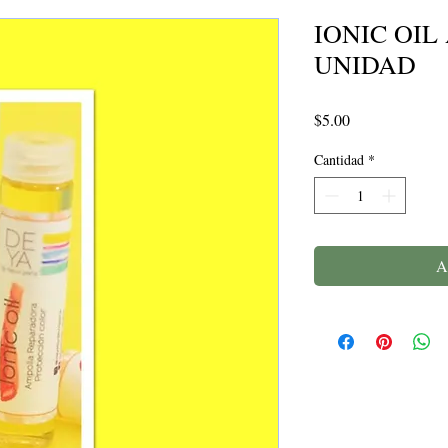
IONIC OI
UNIDAD
Precio
$5.00
Cantidad
*
A