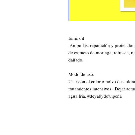
Ionic oil

 Ampollas, reparación y protección color. La acción combinada de las proteínas 
de extracto de moringa, refresca, nu
dañado.

Modo de uso:

Usar con el color o polvo descolora
tratamientos intensivos . Dejar actu
agua fría. #deyabydewipena