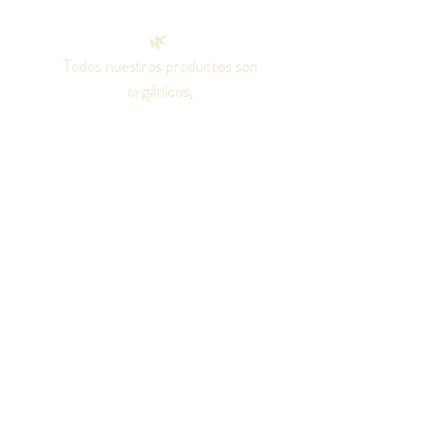
🌿
Todos nuestros productos son
orgánicos,
100% naturales, elaborados con
aceites puros.
Sin aditivos químicos, colorantes o
fragancias artificiales, ni grasas
animales.
¡Seamos amigos!
Síguenos en las redes
sociales para conocer
todo sobre nuestros
productos.