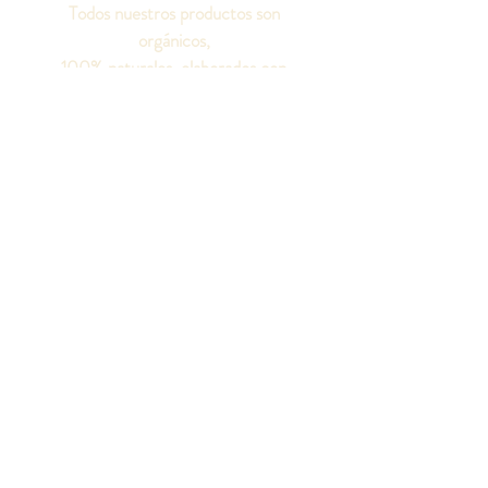
Todos nuestros productos son
orgánicos,
100% naturales, elaborados con
aceites puros.
Sin aditivos químicos, colorantes o
fragancias artificiales, ni grasas
animales.
¡Seamos amigos!
Síguenos en las redes
sociales para conocer
todo sobre nuestros
productos.