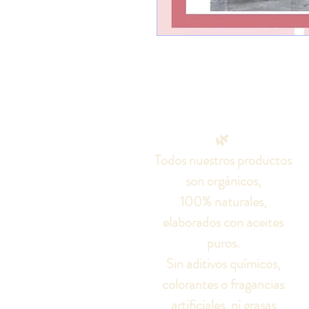
🌿
Todos nuestros productos
son orgánicos,
100% naturales,
elaborados con aceites
puros.
Sin aditivos químicos,
colorantes o fragancias
artificiales, ni grasas