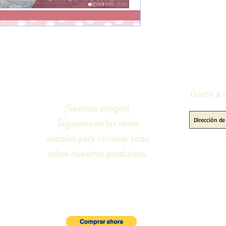
Únete a n
¡Seamos amigos!
Síguenos en las redes
sociales para conocer todo
sobre nuestros productos.