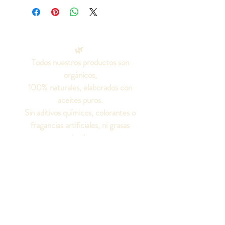
🌿
Todos nuestros productos son
orgánicos,
100% naturales, elaborados con
aceites puros.
Sin aditivos químicos, colorantes o
fragancias artificiales, ni grasas
animales.
¡Seamos amigos!
Síguenos en las redes