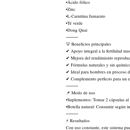
•Ácido fólico
•Zinc
•L-Carnitina fumarato
•Té verde
•Dong Quai
⸻
💡 Beneficios principales
✔ Apoyo integral a la fertilidad ma
✔ Mejora del rendimiento reproduc
✔ Fórmulas naturales y sin químico
✔ Ideal para hombres en proceso 
✔ Complemento perfecto para un es
⸻
📌 Modo de uso
•Suplementos: Tomar 2 cápsulas al 
•Botella natural: Consumir según i
⸻
⚡ Resultados
Con uso constante, este sistema pu