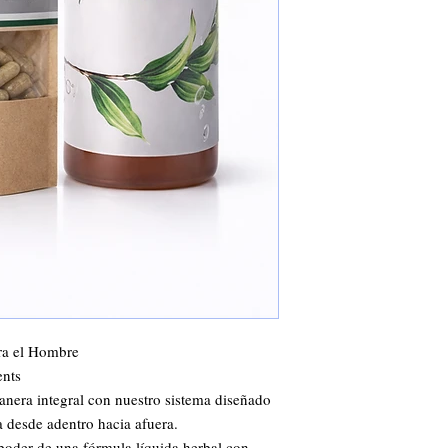
ara el Hombre
ents
nera integral con nuestro sistema diseñado
a desde adentro hacia afuera.
poder de una fórmula líquida herbal con