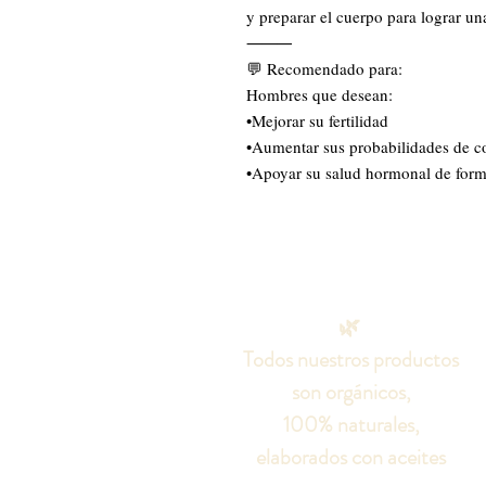
y preparar el cuerpo para lograr una
⸻
💬 Recomendado para:
Hombres que desean:
•Mejorar su fertilidad
•Aumentar sus probabilidades de 
•Apoyar su salud hormonal de form
🌿
Todos nuestros productos
son orgánicos,
100% naturales,
elaborados con aceites