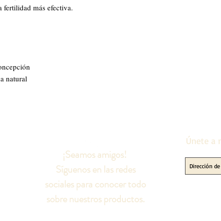
 fertilidad más efectiva.
concepción
a natural
Únete a n
¡Seamos amigos!
Síguenos en las redes
sociales para conocer todo
sobre nuestros productos.