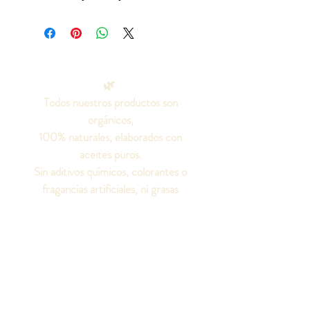
🌿
Todos nuestros productos son
orgánicos,
100% naturales, elaborados con
aceites puros.
Sin aditivos químicos, colorantes o
fragancias artificiales, ni grasas
animales.
¡Seamos amigos!