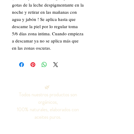
gotas de la leche despigmentante en la
noche y retirar en las mañanas con
agua y jabón ! Se aplica hasta que
descame la piel por lo regular toma
5/6 días zona intima. Cuando empieza
a descamar ya no se aplica más que
en las zonas oscuras.
🌿
Todos nuestros productos son
orgánicos,
100% naturales, elaborados con
aceites puros.
Sin aditivos químicos, colorantes o
fragancias artificiales, ni grasas