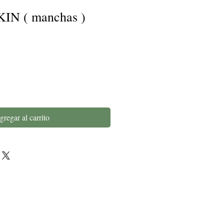
N ( manchas )
gregar al carrito