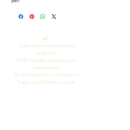
piel!
🌿
Todos nuestros productos son
orgánicos,
100% naturales, elaborados con
aceites puros.
Sin aditivos químicos, colorantes o
fragancias artificiales, ni grasas
animales.
¡Seamos amigos!