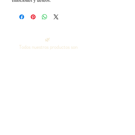
emociones y deseos.
🌿
Todos nuestros productos son
orgánicos,
100% naturales, elaborados con
aceites puros.
Sin aditivos químicos, colorantes o
fragancias artificiales, ni grasas
animales.
¡Seamos amigos!