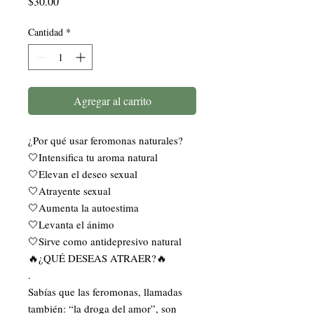
Precio
$30.00
Cantidad
*
Agregar al carrito
¿Por qué usar feromonas naturales?
🤍Intensifica tu aroma natural
🤍Elevan el deseo sexual
🤍Atrayente sexual
🤍Aumenta la autoestima
🤍Levanta el ánimo
🤍Sirve como antidepresivo natural
🔥¿QUÉ DESEAS ATRAER?🔥
.
Sabías que las feromonas, llamadas
también: “la droga del amor”, son