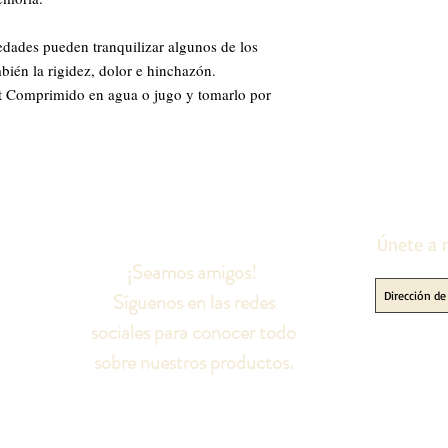
edades pueden tranquilizar algunos de los
mbién la rigidez, dolor e hinchazón.
t Comprimido en agua o jugo y tomarlo por
Únete a n
¡Seamos amigos!
Síguenos en las redes
sociales para conocer todo
sobre nuestros productos.