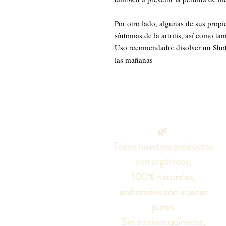
Por otro lado, algunas de sus propi
síntomas de la artritis, así como ta
Uso recomendado: disolver un Sho
las mañanas
🌿
Todos nuestros productos
son orgánicos,
100% naturales,
elaborados con aceites
puros.
Sin aditivos químicos,