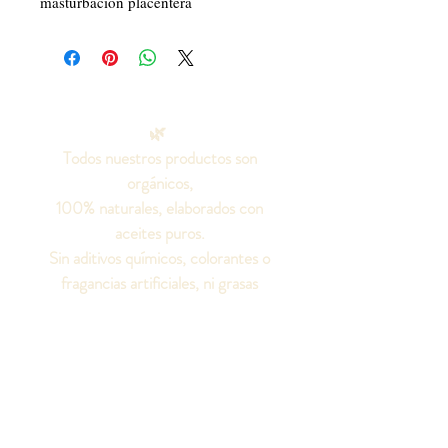
masturbación placentera
🌿
Todos nuestros productos son
orgánicos,
100% naturales, elaborados con
aceites puros.
Sin aditivos químicos, colorantes o
fragancias artificiales, ni grasas
animales.
¡Seamos amigos!